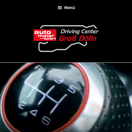
Zum
Zur
Menü
Inhalt
Fußzeile
springen
springen
Driving
Center
Groß
Dölln